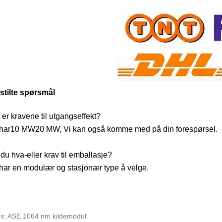
 stilte spørsmål
er kravene til utgangseffekt
?
har
10
MW
20
MW
,
Vi kan også komme med på din forespørsel
.
 du hva
-
eller krav til emballasje
?
 har en modulær og stasjonær type å velge
.
gs: ASE 1064 nm kildemodul