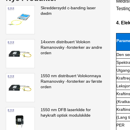
Medisi
Skreddersydd c-banding laser
Testing
dwdm
4. Ele
Parame
14xxnm distribuert Volokon
Ramanovsky -forsterker av andre
orden
Den se
Spektra
Utgang
1550 nm distribuert Volokonnaya
Kraftr
Ramanovsky -forsterker av første
Leksjon
orden
Kraftins
(Kratka
Kraftins
1550 nm DFB laserkilde for
høykraft optisk modulskilde
(Lang t
PER