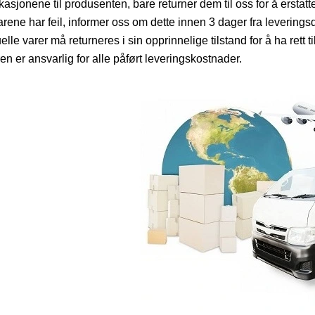
kasjonene til produsenten, bare returner dem til oss for å erstat
arene har feil, informer oss om dette innen 3 dager fra leverings
lle varer må returneres i sin opprinnelige tilstand for å ha rett til
en er ansvarlig for alle påført leveringskostnader.