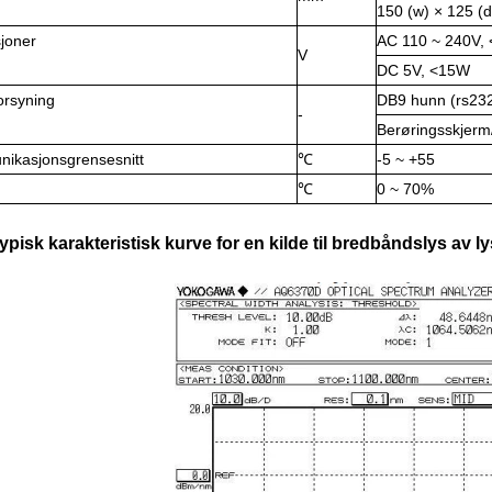
150 (w) × 125 (d
joner
AC 110 ~ 240V,
V
DC 5V, <15W
orsyning
DB9 hunn (rs23
-
Berøringsskjerm
ikasjonsgrensesnitt
℃
-5 ~ +55
℃
0 ~ 70%
typisk karakteristisk kurve for en kilde til bredbåndslys av 