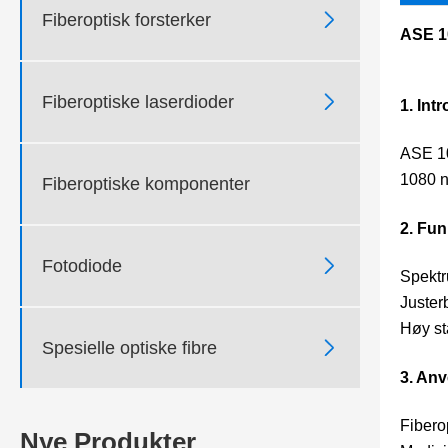

Fiberoptisk forsterker
ASE 1

Fiberoptiske laserdioder
1. Int
ASE 10
1080 n
Fiberoptiske komponenter
2. Fun

Fotodiode
Spektr
Juster
Høy sta

Spesielle optiske fibre
3. An
Fiberop
Nye Produkter