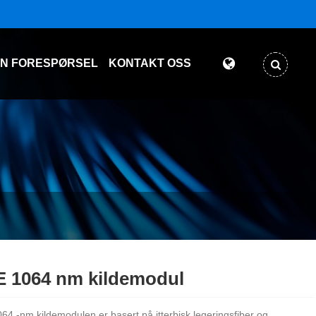
EN FORESPØRSEL
KONTAKT OSS
 1064 nm kildemodul
64 -nm kildemodulen er basert på itterbisk legeringsfiber og