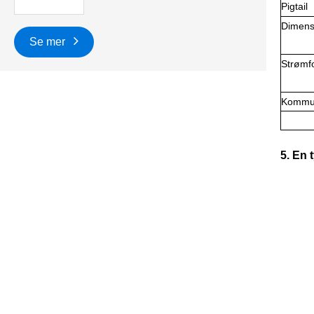
Pigtail
Dimens
Se mer
Strømf
Kommun
5. En 