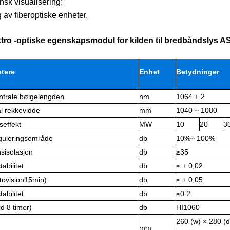
nsk visualisering;
 av fiberoptiske enheter.
ktro -optiske egenskapsmodul for kilden til bredbåndslys 
tere
Enhet
Betydninger
ntrale bølgelengden
nm
1064 ± 2
l rekkevidde
mm
1040 ~ 1080
seffekt
MW
10
20
3
eguleringsområde
db
10%~ 100%
sisolasjon
db
≥35
tabilitet
db
≤ ± 0,02
tovision15min)
db
≤ ± 0,05
tabilitet
db
≤0.2
id 8 timer)
db
HI1060
260 (w) × 280 (d
mm