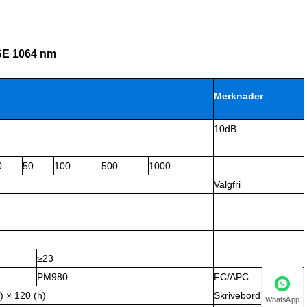
ASE 1064 nm
Merknader
10dB
0
50
100
500
1000
Valgfri
≥23
PM980
FC/APC
) × 120 (h)
Skrivebord
WhatsApp