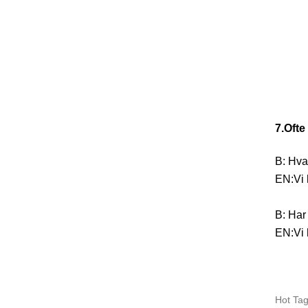
7.
Ofte
В
:
Hva 
EN:
Vi 
В
:
Har
EN:
Vi
Hot Ta