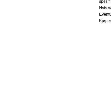
spesifi
Hvis v
Eventue
Kjøper