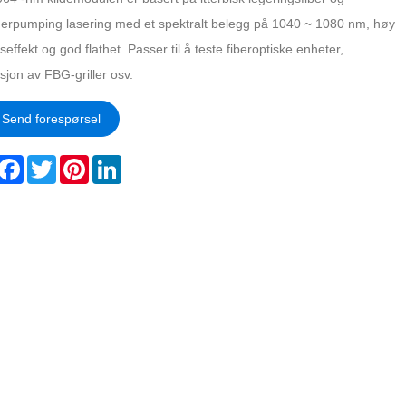
derpumping lasering med et spektralt belegg på 1040 ~ 1080 nm, høy
effekt og god flathet. Passer til å teste fiberoptiske enheter,
sjon av FBG-griller osv.
Send forespørsel
hare
Facebook
Twitter
Pinterest
LinkedIn