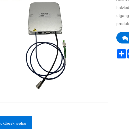
halvle
utgangs
produk
S
uktbeskrivelse