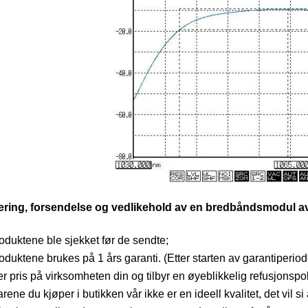
ering, forsendelse og vedlikehold av en bredbåndsmodul a
roduktene ble sjekket før de sendte;
roduktene brukes på 1 års garanti. (Etter starten av garantiperi
er pris på virksomheten din og tilbyr en øyeblikkelig refusjonspol
rene du kjøper i butikken vår ikke er en ideell kvalitet, det vil s