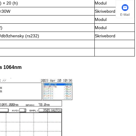
) × 20 (h)
Modul
 <30W
Skrivebord
E-Mail
Modul
2)
Modul
/db9zhensky (rs232)
Skrivebord
lys 1064nm