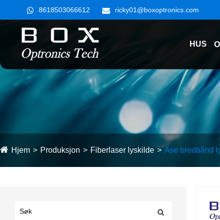
8618503066612
ricky01@boxoptronics.com
HUS
O
Hjem
Produksjon
Fiberlaser lyskilde
Ase bredbånd ly