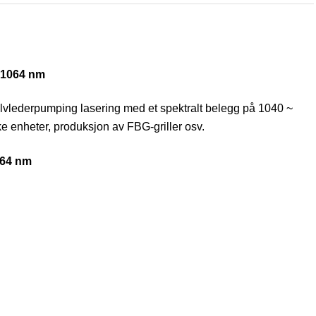
E 1064 nm
alvlederpumping lasering med et spektralt belegg på 1040 ~
ske enheter, produksjon av FBG-griller osv.
064 nm