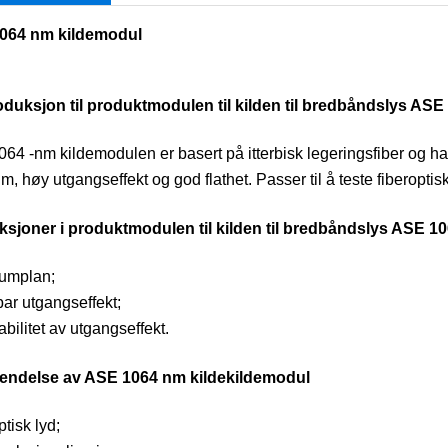
064 nm kildemodul
roduksjon til produktmodulen til kilden til bredbåndslys AS
64 -nm kildemodulen er basert på itterbisk legeringsfiber og h
m, høy utgangseffekt og god flathet. Passer til å teste fiberopti
ksjoner i produktmodulen til kilden til bredbåndslys ASE 1
umplan;
bar utgangseffekt;
bilitet av utgangseffekt.
vendelse av ASE 1064 nm kildekildemodul
tisk lyd;