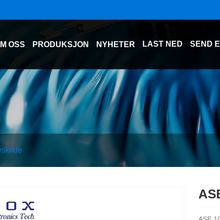
LAST NED
SEND 
M OSS
PRODUKSJON
NYHETER
skilde
ASE
ASE 10